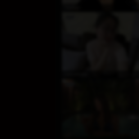
Ö
TeeGlam
Çevrim
LanLanbaby