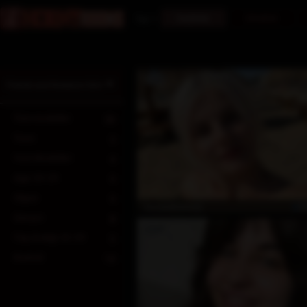
Kadınlar
Erkekler
Tur
Friends and Romance Girls
Tüm modeller
30
Teen
3
Yeni Modeller
4
Age 20-29
9
Olgun
9
Ö
SincereDemon
Sarışın
8
Yaş Aralığı 30-39
5
Kumral
14