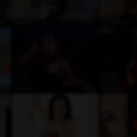
ZEL
ÖZEL
MiaGelli
BlondnotBlond
ZEL
ÖZEL
RosaWym
SirenaFarrell
P
i