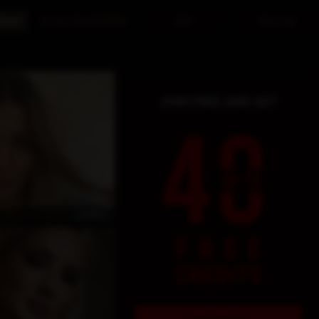
hbeti
En Son Ziyaret Edilen
Katıl
Giriş Yap
ÖZEL