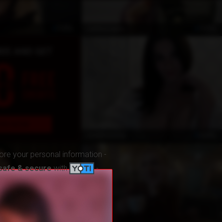
ÖZEL
ÖZEL
CaitlinaJayne
ÖZEL
JustAmazing
ore your personal information -
safe & secure
with
-