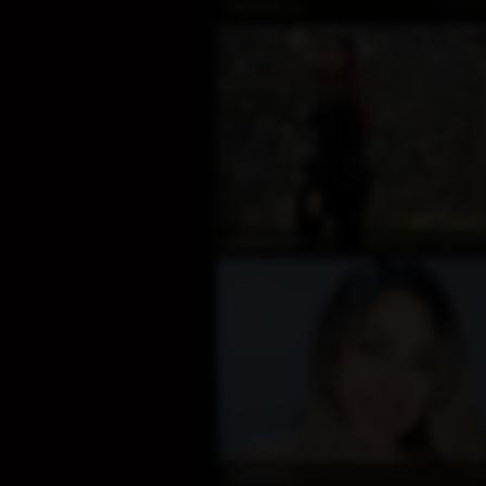
Çevrim
Missmylove
Çevrim
melaniyoung
Çevrim
Jeanylove