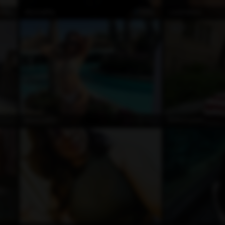
ZEL
ÖZEL
AlyssaMia
LaraSelene
dışı
Çevrimdışı
MsViolette
BellaCrystal