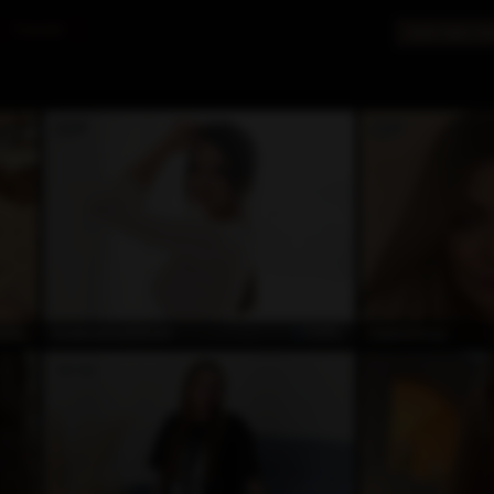
Travesti
Canlı Seks So
ZEL
ÖZEL
KristinaGold93949
GentleTanya