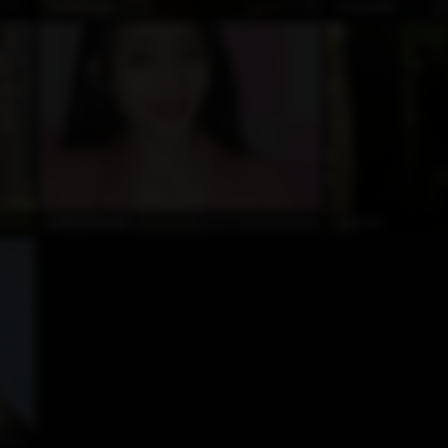
dışı
Çevrimdışı
KatteAngel
GwyniiSilk
dışı
Çevrimdışı
KellyO2Sweet
CoOoks
dışı