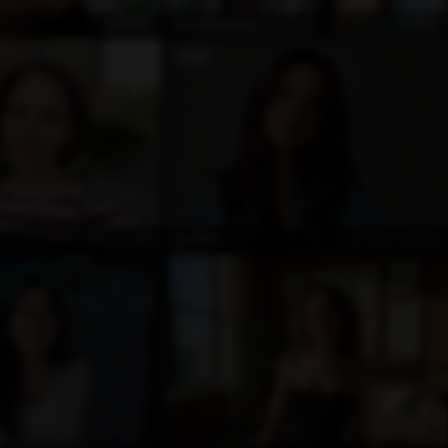
ÖZEL
ÖZEL
MissSunnyXO
Çevrimdışı
Çevrimdışı
Lionela