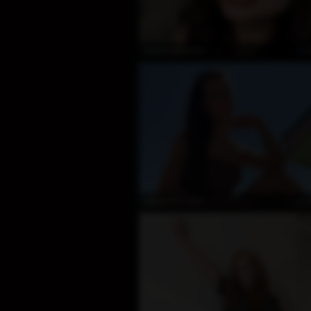
Ö
KatesweetSem
Ö
SilkenTresses