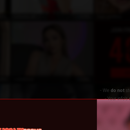
ZEL
ÖZEL
Colomba_82
Your_cuddlies
ZEL
ÖZEL
LadyAmour
- We
do not
st
- Your info’s