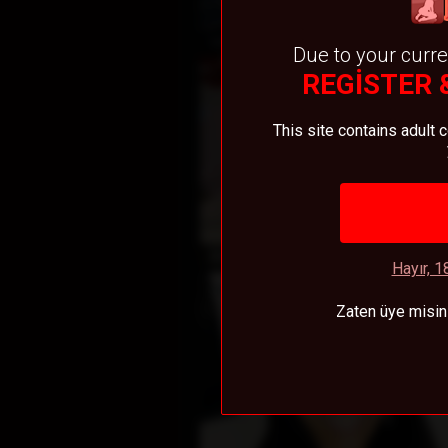
Ö
LindaGray
Due to your curre
REGISTER 
This site contains adult 
Ö
BellaMilk
Hayır, 1
Zaten üye misi