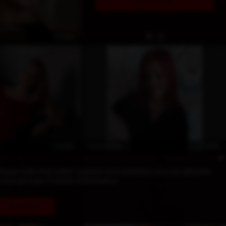
ÖZEL
ÖZEL
ÖZEL
Smileshine
lease note that adult content and activities are not allowed
n hornyrooms Friends & Romance
Anladım