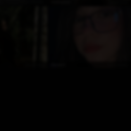
Çevrimdışı
Çevrimdışı
IrisShadow
Çevrimdışı
Çevrimdışı
Mariet22