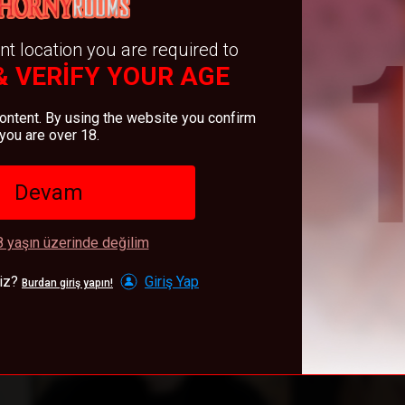
ZEL
ÖZEL
SherinV
MysteriousNata
nt location you are required to
& VERIFY YOUR AGE
content. By using the website you confirm
you are over 18.
Devam
ZEL
ÖZEL
NikaKingsman
SpringChristy
8 yaşın üzerinde değilim
niz?
Giriş Yap
Burdan giriş yapın!