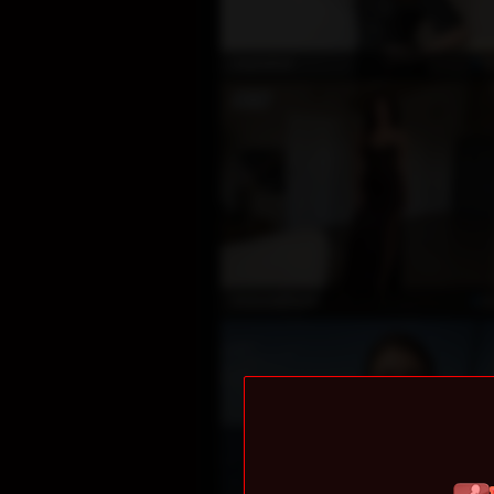
Ö
JoyfulGirl
Ö
VictoriaBlisss