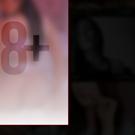
ÖZEL
ÖZEL
ElenaBrilliant
ÖZEL
ÖZEL
LorenneAngelX